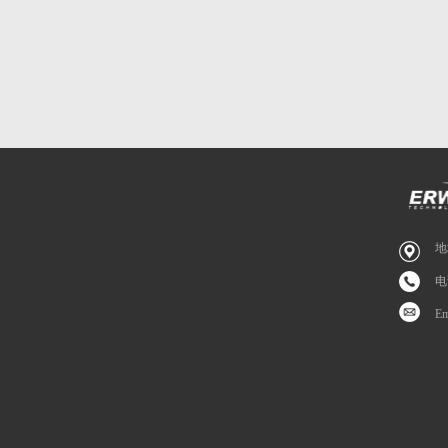
地
电
E