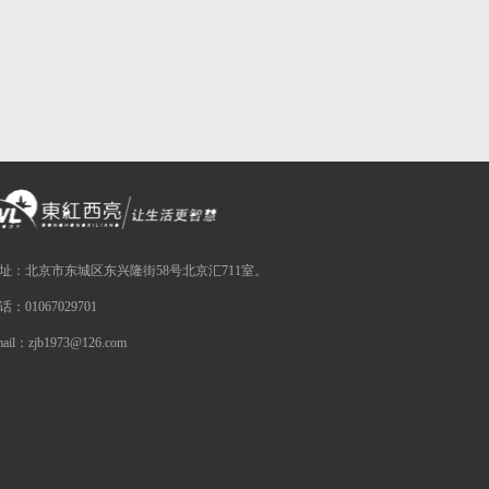
址：北京市东城区东兴隆街58号北京汇711室。
话：01067029701
mail：zjb1973@126.com