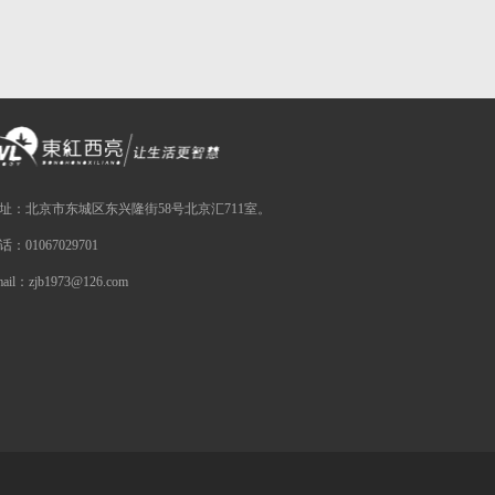
址：北京市东城区东兴隆街58号北京汇711室。
话：01067029701
mail：zjb1973@126.com