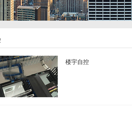
控
楼宇自控