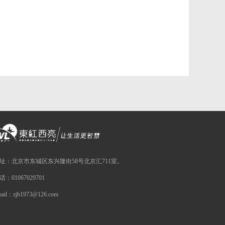
址：北京市东城区东兴隆街58号北京汇711室。
话：01067029701
mail：zjb1973@126.com