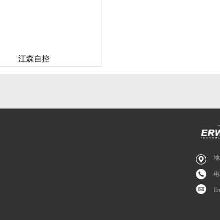
江森自控
地
电
E