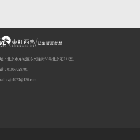
址：北京市东城区东兴隆街58号北京汇711室。
话：01067029701
mail：zjb1973@126.com